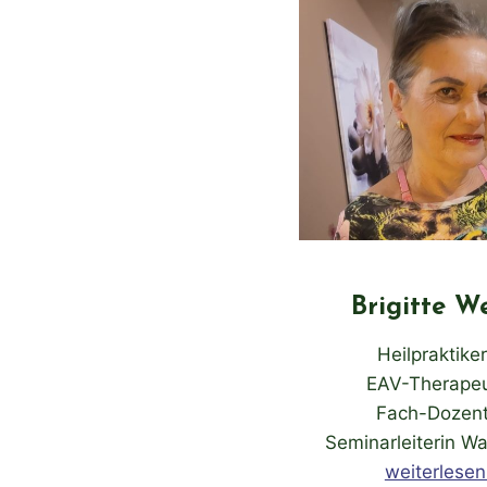
Brigitte W
Heilpraktiker
EAV-Therapeu
Fach-Dozent
Seminarleiterin W
weiterlese