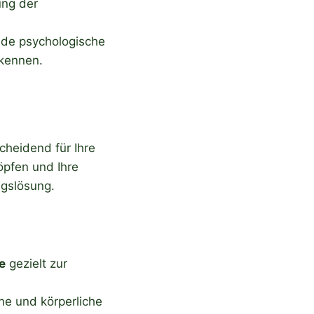
ung der
nde psychologische
rkennen.
cheidend für Ihre
öpfen und Ihre
ngslösung.
e
gezielt zur
he und körperliche