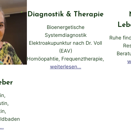
Diagnostik & Therapie
Leb
Bioenergetische
Systemdiagnostik
Ruhe find
Elektroakupunktur nach Dr. Voll
Res
(EAV)
Berat
Homöopahtie, Frequenztherapie,
w
weiterlesen…
eber
in,
tin,
in,
aldbaden
n…