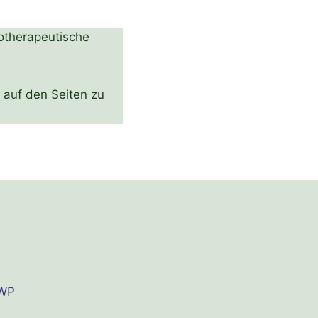
otherapeutische
 auf den Seiten zu
 WP