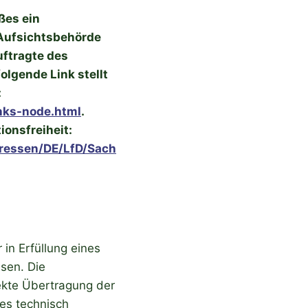
ßes ein
 Aufsichtsbehörde
ftragte des
olgende Link stellt
:
inks-node.html
.
ionsfreiheit:
ressen/DE/LfD/Sach
 in Erfüllung eines
ssen. Die
rekte Übertragung der
 es technisch