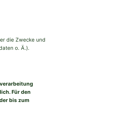
ber die Zwecke und
aten o. Ä.).
nverarbeitung
lich. Für den
 der bis zum