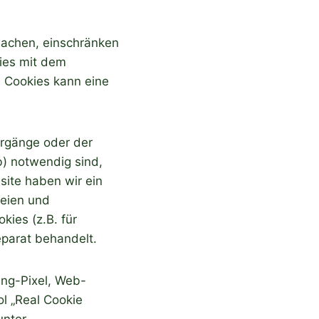
achen, einschränken
kies mit dem
 Cookies kann eine
orgänge oder der
b) notwendig sind,
bsite haben wir ein
reien und
kies (z.B. für
eparat behandelt.
ing-Pixel, Web-
ol „Real Cookie